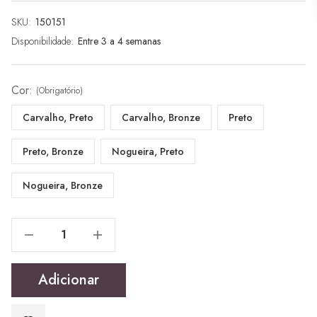
SKU:
Stock
150151
atual:
Disponibilidade:
Entre 3 a 4 semanas
Cor:
(Obrigatório)
Carvalho, Preto
Carvalho, Bronze
Preto
Preto, Bronze
Nogueira, Preto
Nogueira, Bronze
Reduzir Quantidade De Around Cabide Parede Pequeno
Reduzir Quantidade De Around Cabide Parede Pequeno
Adicionar