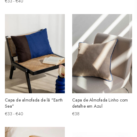
€33 - €40
Capa de almofada de lã "Earth
Capa de Almofada Linho com
Sea"
detalhe em Azul
€33 - €40
€38