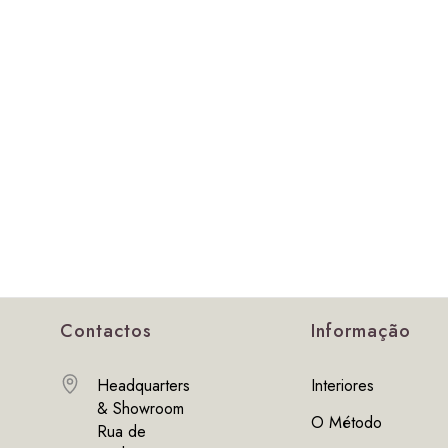
Contactos
Informação
Headquarters
Interiores
& Showroom
O Método
Rua de