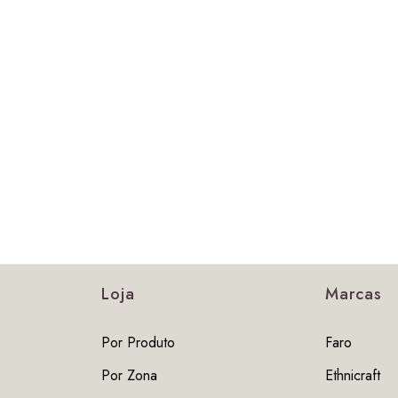
Loja
Marcas
Por Produto
Faro
Por Zona
Ethnicraft