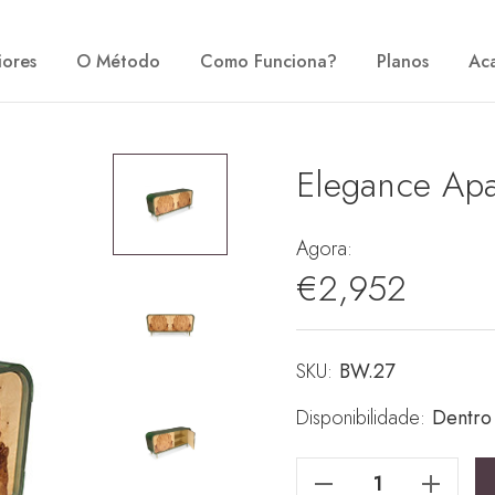
iores
O Método
Como Funciona?
Planos
Ac
Elegance Ap
Agora:
€2,952
SKU:
Stock
BW.27
atual:
Disponibilidade:
Dentro
Reduzir Quantidade De Elegance Aparador
Reduzir Quantidade De Elegance A