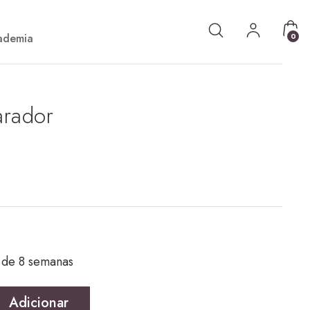
ademia
0
arador
 de 8 semanas
parador
Adicionar