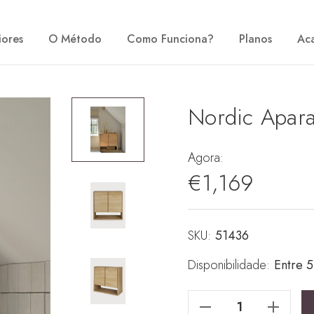
iores
O Método
Como Funciona?
Planos
Ac
Nordic Apar
Agora:
€1,169
SKU:
Stock
51436
atual:
Disponibilidade:
Entre 
Reduzir Quantidade De Nordic Aparador 80
Reduzir Quantidade De Nordic Aparador 80