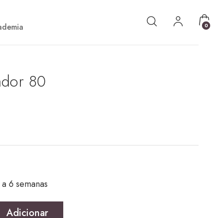
ademia
0
ador 80
5 a 6 semanas
Adicionar