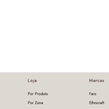
Loja
Marcas
Por Produto
Faro
Por Zona
Ethnicraft