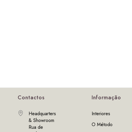
Contactos
Informação
Headquarters
Interiores
& Showroom
O Método
Rua de