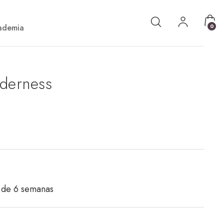
ademia
0
derness
 de 6 semanas