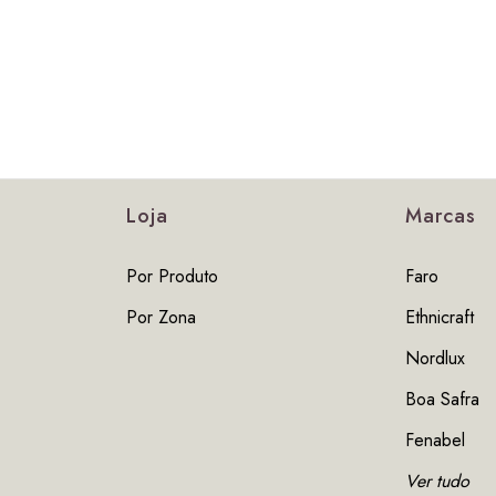
Loja
Marcas
Por Produto
Faro
Por Zona
Ethnicraft
Nordlux
Boa Safra
Fenabel
Ver tudo