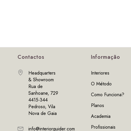
Contactos
Informação
Headquarters
Interiores
& Showroom
O Método
Rua de
Sanhoane, 729
Como Funciona?
4415-344
Planos
Pedroso, Vila
Nova de Gaia
Academia
Profissionais
info@interiorguider.com