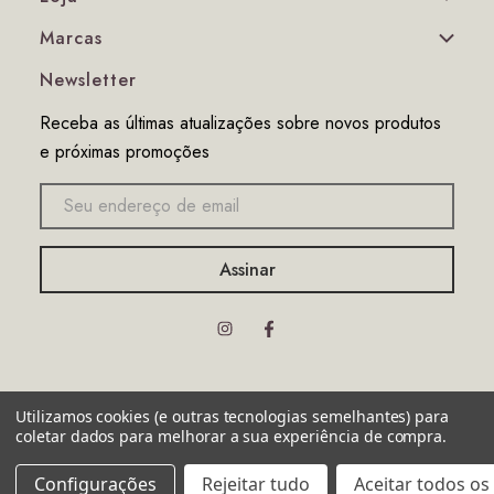
Marcas
Newsletter
Receba as últimas atualizações sobre novos produtos
e próximas promoções
Endereço
de
email
© 2026 Interior Guider. Todos os direitos reservados.
Utilizamos cookies (e outras tecnologias semelhantes) para
coletar dados para melhorar a sua experiência de compra.
Configurações
Rejeitar tudo
Aceitar todos os