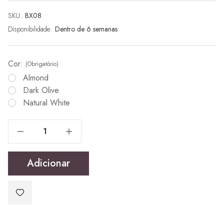
SKU:
Stock
BX08
atual:
Disponibilidade:
Dentro de 6 semanas
Cor:
(Obrigatório)
Almond
Dark Olive
Natural White
Reduzir Quantidade De Espelho/Cabide Benjamim
Reduzir Quantidade De Espelho/Cabide Benjamim
Adicionar