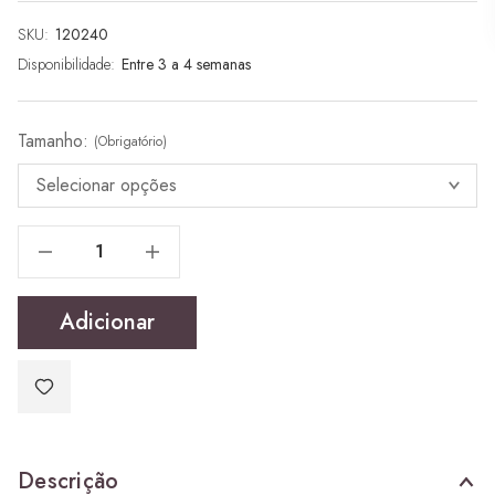
SKU:
Stock
120240
atual:
Disponibilidade:
Entre 3 a 4 semanas
Tamanho:
(Obrigatório)
Reduzir Quantidade De O & O Cabide
Reduzir Quantidade De O & O Cabide
Adicionar
Descrição