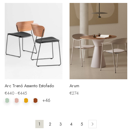
Arc Trenó Assento Estofado
Arum
€440 - €445
€274
+46
1
2
3
4
5