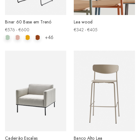
Binar 60 Base em Trenó
Lea wood
€576 - €600
€342 - €405
+46
Cadeirão Escalas
Banco Alto Lea