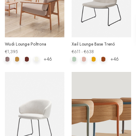
Wudi Lounge Poltrona
Xail Lounge Base Trenó
€1,395
€611 - €638
+46
+46